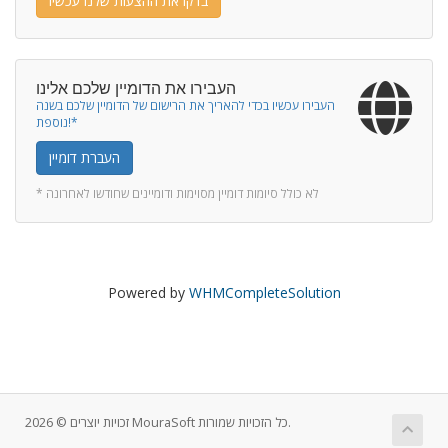
בדקו את ההצעות שלנו עכשיו
העבירו את הדומיין שלכם אלינו
העבירו עכשיו בכדי להאריך את הרישום של הדומיין שלכם בשנה
נוספת!*
העברת דומיין
* לא כולל סיומות דומיין מסוימות ודומיינים שחודשו לאחרונה
Powered by
WHMCompleteSolution
זכויות יוצרים © 2026 MouraSoft כל הזכויות שמורות.